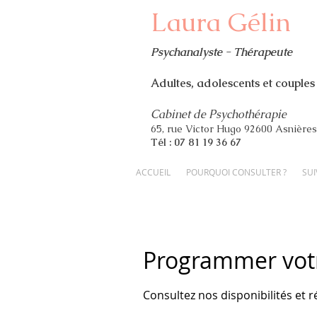
Laura Gélin
Psychanalyste - Thérapeute
Adultes, adolescents et couples
Cabinet de Psychothérapie
65, r
ue Victor Hugo 92600 Asnières
Tél : 07 81 19 36 67
ACCUEIL
POURQUOI CONSULTER ?
SUI
Programmer votr
Consultez nos disponibilités et r