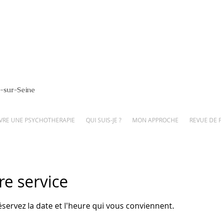
-
sur-Seine
VRE UNE PSYCHOTHERAPIE
QUI SUIS-JE ?
MON APPROCHE
REVUE DE 
e service
éservez la date et l'heure qui vous conviennent.